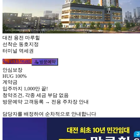
대전 용전 마루힐
선착순 동호지정
터미널 역세권
1533-9680
방문예약
안심보장
HUG 100%
계약금
입주까지 1,000만 끝!
청약조건, 각종 세금 부담 없음
방문예약 고객등록 → 전용 주차장 안내
담당자를 배정하여 순차적으로 안내합니다