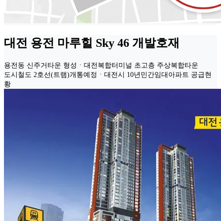
대전 용전 마루힐 Sky 46 개발호재
용전동 신주거타운 형성ㆍ대전복합터미널 초고층 주상복합타운
도시철도 2호선(트램)개통예정ㆍ대전시 10년민간임대아파트 공급현
황