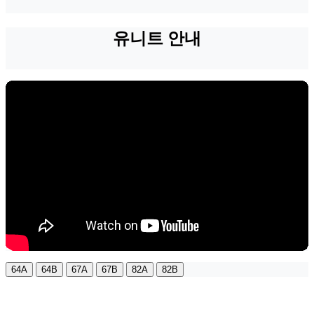
유니트 안내
64A
64B
67A
67B
82A
82B