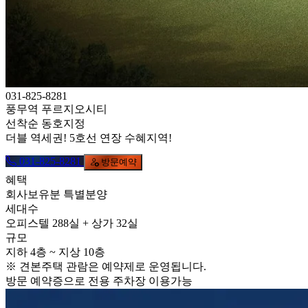
031-825-8281
풍무역 푸르지오시티
선착순 동호지정
더블 역세권! 5호선 연장 수혜지역!
031-825-8281
방문예약
혜택
회사보유분 특별분양
세대수
오피스텔 288실 + 상가 32실
규모
지하 4층 ~ 지상 10층
※ 견본주택 관람은 예약제로 운영됩니다.
방문 예약증으로 전용 주차장 이용가능