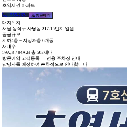
초역세권 아파트
1555-2624
방문예약
대지위치
서울 동작구 사당동 217-15번지 일원
공급규모
지하4층 ~ 지상29층 6개동
새대수
59A,B / 84A,B 총 502세대
방문예약 고객등록 → 전용 주차장 안내
담당자를 배정하여 순차적으로 안내합니다