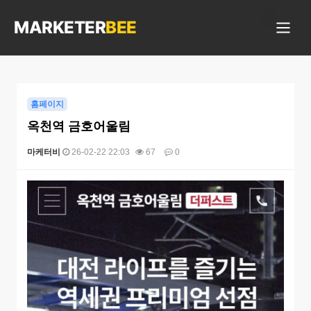
상담 가능합니다
MARKETER
BEE
홈페이지
옥천역 금호어울림
마케터비
26-02-22 22:03
67
0
본문