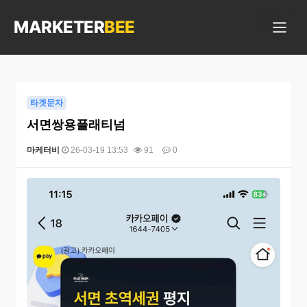
상담 가능합니다
MARKETER
BEE
타겟문자
서면쌍용플래티넘
마케터비
26-03-19 13:53
91
0
본문