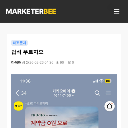
상담 가능합니다
MARKETER
BEE
타겟문자
탑석 푸르지오
마케터비
26-02-26 04:36
90
0
본문