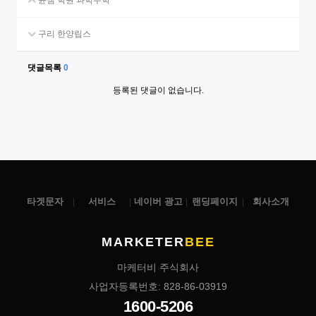
윤쌤 학원 과학수학
구리 한양립스
댓글목록
0
등록된 댓글이 없습니다.
타겟문자
서비스
네이버 광고
랜딩페이지
회사소개
MARKETER
BEE
마케터비 주식회사
사업자등록번호: 828-86-03919
1600-5206