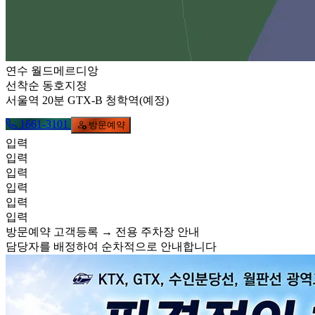
연수 월드메르디앙
선착순 동호지정
서울역 20분 GTX-B 청학역(예정)
1661-3101
방문예약
입력
입력
입력
입력
입력
입력
방문예약 고객등록 → 전용 주차장 안내
담당자를 배정하여 순차적으로 안내합니다