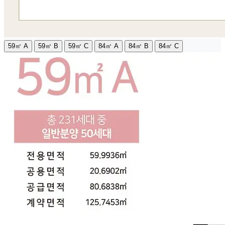
59㎡ A
59㎡ B
59㎡ C
84㎡ A
84㎡ B
84㎡ C